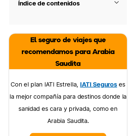
Índice de contenidos
Visado
El seguro de viajes que
Seguro de viaje
recomendamos para Arabia
Mejor época para visitar
Saudita
Mejores experiencias
Con el plan IATI Estrella,
IATI Seguros
es
Cómo llegar
la mejor compañía para destinos donde la
Turismo en Arabia
sanidad es cara y privada, como en
Es ético?
Arabia Saudita.
Páginas bloqueadas