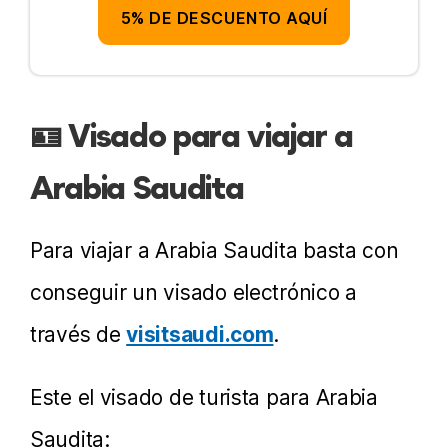
5% DE DESCUENTO AQUÍ
Reglas de comportamiento
Reglas a seguir
Leyendas urbanas
🪪 Visado para viajar a
Los saudíes
Arabia Saudita
La comida
Para viajar a Arabia Saudita basta con
Cómo viajar siendo mujer
conseguir un visado electrónico a
¿Es seguro?
través de
visitsaudi.com
.
Dinero y presupuesto
Este el visado de turista para Arabia
Cómo desplazarse
Saudita:
Internet y SIM