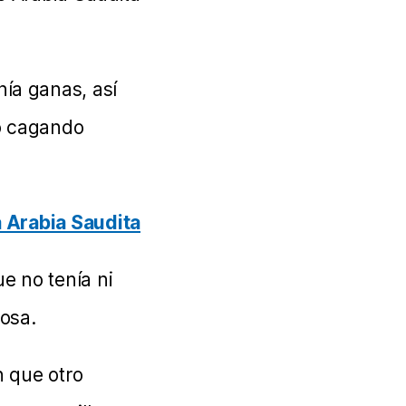
ía ganas, así
do cagando
 Arabia Saudita
e no tenía ni
osa.
n que otro