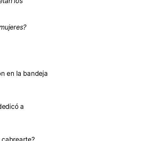
etan los
 mujeres?
n en la bandeja
dedicó a
a cabrearte?