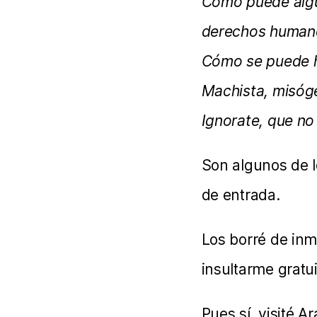
Cómo puede algu
derechos human
Cómo se puede h
Machista, misóg
Ignorate, que no
Son algunos de 
de entrada.
Los borré de inm
insultarme gratu
Pues sí, visité 