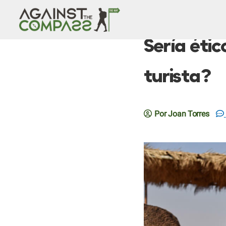
Sería éti
turista?
Por Joan Torres