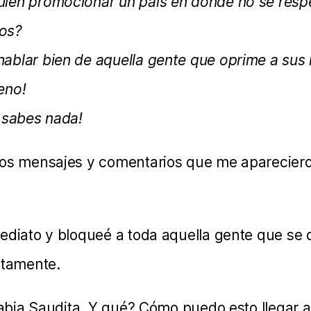
ien promocionar un país en donde no se resp
os?
ablar bien de aquella gente que oprime a sus
eno!
 sabes nada!
los mensajes y comentarios que me apareciero
ediato y bloqueé a toda aquella gente que se 
itamente.
Arabia Saudita. Y qué? Cómo puedo esto llegar 