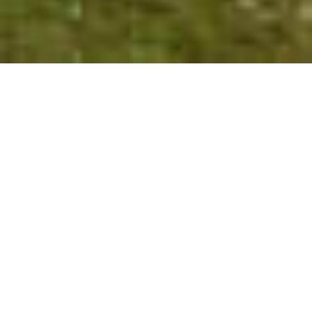
Lo que solía ser –
y todavía es
– uno de
los países más bonitos de Oriente
Medio está finalmente reabriendo sus
puertas, después de casi 10 años de
guerra civil, a los viajeros más
intrépidos y aventureros quienes
quieren mostrar sus respetos y visitar
este país tan asombrosamente