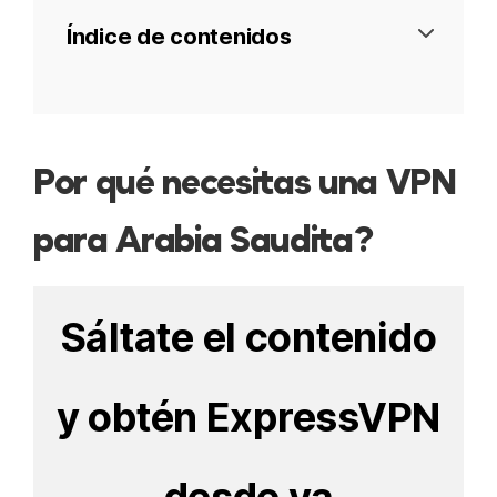
Índice de contenidos
Por qué necesitas una VPN
Por qué necesitas una VPN
Páginas bloqueadas
para Arabia Saudita?
Mejores VPN
Qué debe de tener una buena VPN
Sáltate el contenido
La más rápida
La más barata
y obtén ExpressVPN
La más ultra-barata
Es legal?