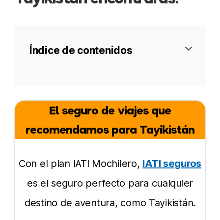
Índice de contenidos
Visado
El seguro de viajes que
Seguro de viaje
recomendamos para Tayikistán
Mejor época para visitar
El país, su gente y cultura
Con el plan IATI Mochilero,
IATI seguros
es el seguro perfecto para cualquier
Cómo llegar
destino de aventura, como Tayikistán.
Seguridad