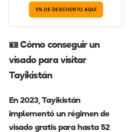
Corrupción y estafas
5% DE DESCUENTO AQUÍ
Internet
Dinero
🪪 Cómo conseguir un
Comida y alcohol
visado para visitar
Transporte
Tayikistán
Libros
Alojamiento
En 2023, Tayikistán
Itinerario
implementó un régimen de
Más información
visado gratis para hasta 52