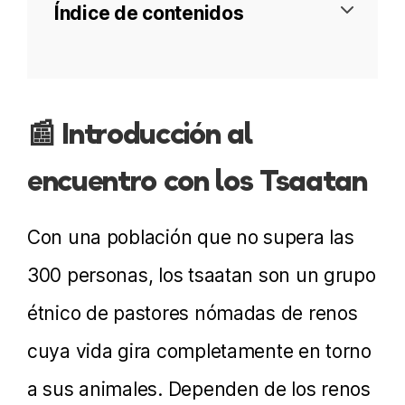
Índice de contenidos
¿Quiénes son los tsaatan?
📰 Introducción al
Ubicación
encuentro con los Tsaatan
Cómo llegar
Mejor época
Con una población que no supera las
Qué esperar
300 personas, los tsaatan son un grupo
¿Cuántos días se necesitan?
étnico de pastores nómadas de renos
Lista de equipaje
cuya vida gira completamente en torno
a sus animales. Dependen de los renos
Más información