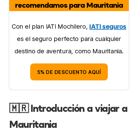
recomendamos para Mauritania
Tours
Cómo llegar
Con el plan IATI Mochilero,
IATI seguros
es el seguro perfecto para cualquier
Mejor época para visitar
destino de aventura, como Mauritania.
Seguro de viaje
Mejores experiencias
5% DE DESCUENTO AQUÍ
Libros
Datos culturales
🇲🇷 Introducción a viajar a
Comida
Mauritania
Es seguro?