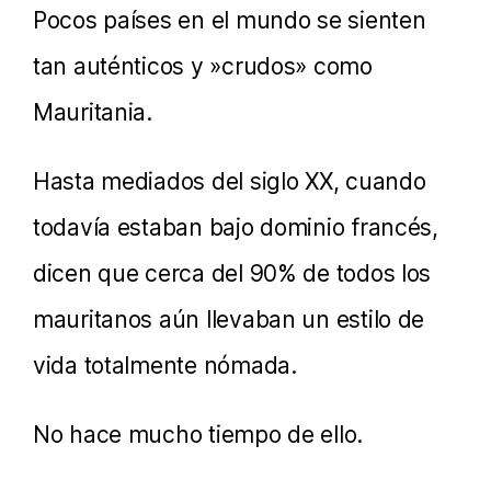
Viajar como mujer
Pocos países en el mundo se sienten
Internet y conectividad
tan auténticos y »crudos» como
Mauritania.
Dinero, costes y presupuesto
Alojamiento
Hasta mediados del siglo XX, cuando
Cómo desplazarse
todavía estaban bajo dominio francés,
Más información
dicen que cerca del 90% de todos los
mauritanos aún llevaban un estilo de
vida totalmente nómada.
No hace mucho tiempo de ello.