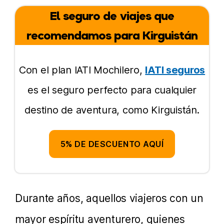
El seguro de viajes que
Cuánto cuesta?
recomendamos para Kirguistán
Se necesita guía?
Alojamiento, comida y agua
Con el plan IATI Mochilero,
IATI seguros
es el seguro perfecto para cualquier
Qué llevar en tu mochila
destino de aventura, como Kirguistán.
Dónde quedarse en Karakol
Más información
5% DE DESCUENTO AQUÍ
Durante años, aquellos viajeros con un
mayor espíritu aventurero, quienes