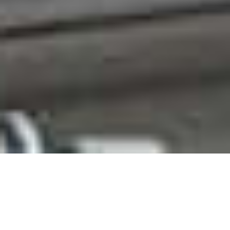
Siendo uno de los países de menor
tamaño del mundo, el Líbano presume
de también ser uno de los países con