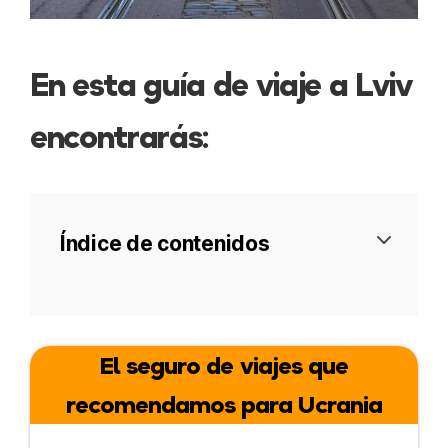
En esta guía de viaje a Lviv
encontrarás:
Índice de contenidos
Por qué visitar
El seguro de viajes que
Cómo llegar
recomendamos para Ucrania
Cómo moverse