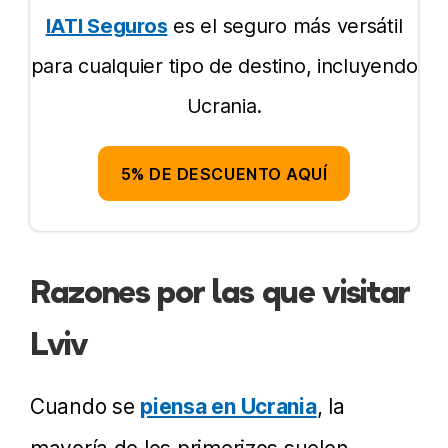
Dónde alojarse
IATI Seguros
es el seguro más versátil
para cualquier tipo de destino, incluyendo
Qué ver
Ucrania.
Día 1 – Casco antiguo
Más información
Día 2 – Lviv judío y más
5% DE DESCUENTO AQUÍ
Día 3 – Tour soviético!
Razones por las que visitar
Lviv
Cuando se
piensa en Ucrania
, la